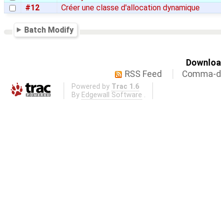
#12
Créer une classe d'allocation dynamique
Batch Modify
Download
RSS Feed
Comma-de
Powered by
Trac 1.6
By
Edgewall Software
.