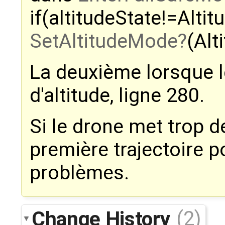
if(altitudeState!=Altit
SetAltitudeMode
(Alt
La deuxième lorsque 
d'altitude, ligne 280.
Si le drone met trop d
première trajectoire 
problèmes.
Change History
(2)