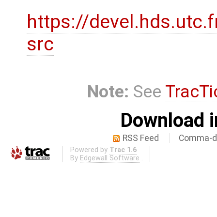
https://devel.hds.utc.
src
Note:
See
TracTi
Download i
RSS Feed
Comma-de
Powered by
Trac 1.6
By
Edgewall Software
.